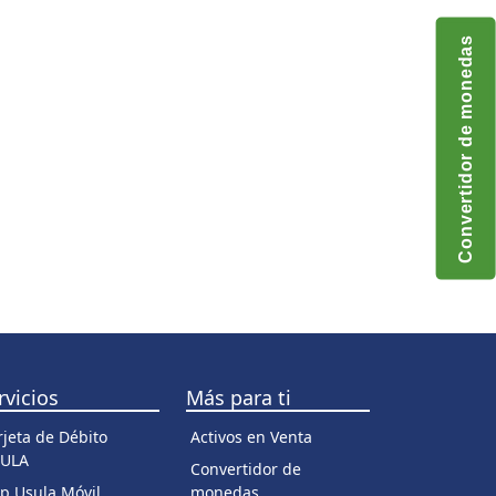
Convertidor de monedas
rvicios
Más para ti
rjeta de Débito
Activos en Venta
ULA
Convertidor de
p Usula Móvil
monedas