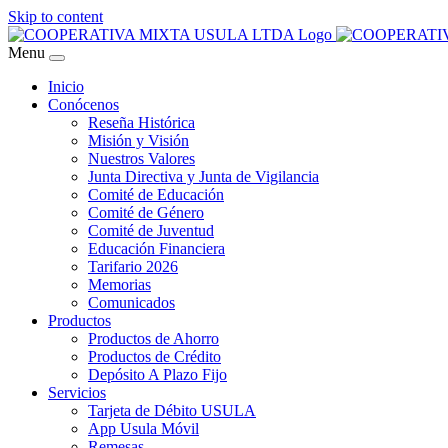
Skip to content
Menu
Inicio
Conócenos
Reseña Histórica
Misión y Visión
Nuestros Valores
Junta Directiva y Junta de Vigilancia
Comité de Educación
Comité de Género
Comité de Juventud
Educación Financiera
Tarifario 2026
Memorias
Comunicados
Productos
Productos de Ahorro
Productos de Crédito
Depósito A Plazo Fijo
Servicios
Tarjeta de Débito USULA
App Usula Móvil
Remesas