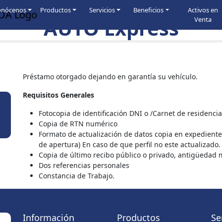
onócenos
Productos
Servicios
Beneficios
Activos en
AUTO Express
Venta
Préstamo otorgado dejando en garantía su vehículo.
Requisitos Generales
Fotocopia de identificación DNI o /Carnet de residencia
Copia de RTN numérico
Formato de actualización de datos copia en expediente 
de apertura) En caso de que perfil no este actualizado.
Copia de último recibo público o privado, antigüedad
Dos referencias personales
Constancia de Trabajo.
Información
Productos
Se