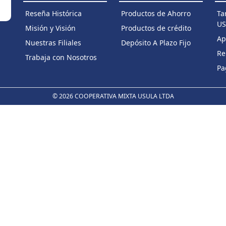
Reseña Histórica
Productos de Ahorro
Ta
US
Misión y Visión
Productos de crédito
Ap
Nuestras Filiales
Depósito A Plazo Fijo
Re
Trabaja con Nosotros
Pa
©
2026 COOPERATIVA MIXTA USULA LTDA