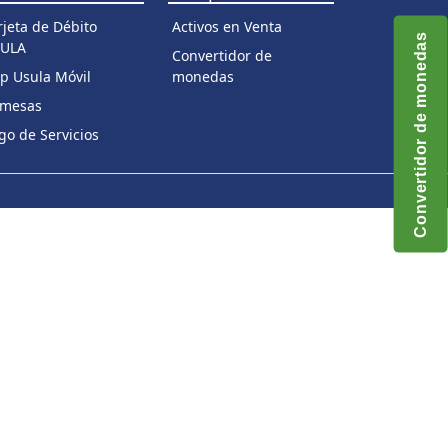
rjeta de Débito
Activos en Venta
Convertidor de monedas
ULA
Convertidor de
p Usula Móvil
monedas
mesas
go de Servicios